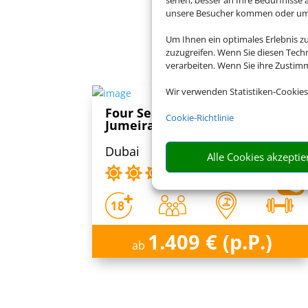
unsere Besucher kommen oder um u
Buch
Um Ihnen ein optimales Erlebnis z
zuzugreifen. Wenn Sie diesen Tech
verarbeiten. Wenn Sie ihre Zusti
Wir verwenden Statistiken-Cookies
Four Seasons Resort Dubai at
Cookie-Richtlinie
Jumeirah Beach
Dubai
Alle Cookies akzeptie
1.409 € (p.P.)
ab