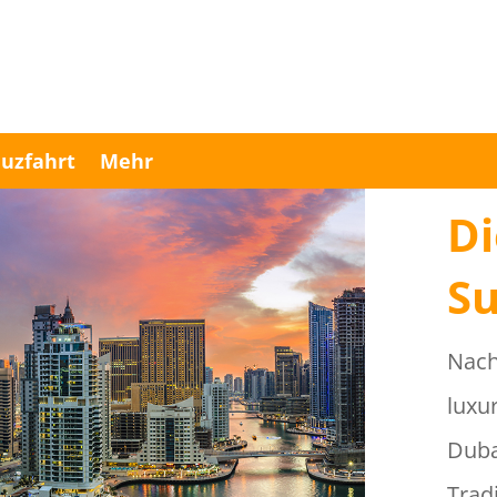
uzfahrt
Mehr
Di
Su
Nach
luxu
Duba
Trad