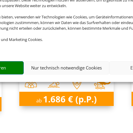
nsere Website weiter zu entwickeln.
en Sie jetzt Ihren Urlaub in 
u bieten, verwenden wir Technologien wie Cookies, um Geräteinformationen
nologien zustimmmen, können wir Daten wie das Surfverhalten oder eindeut
mmung nicht erteilen oder zurückziehen, können bestimmte Merkmale und Fu
 und Marketing Cookies.
Rixos The Palm Hotel & Suites
Dubai, Dubai
ren
Nur technisch notwendige Cookies
E
1.686 € (p.P.)
ab