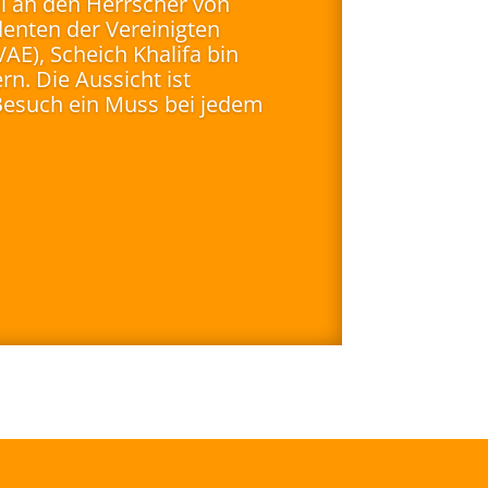
ll an den Herrscher von
enten der Vereinigten
AE), Scheich Khalifa bin
rn. Die Aussicht ist
Besuch ein Muss bei jedem