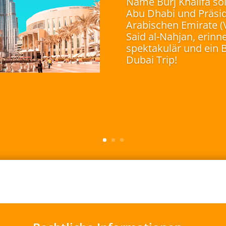
Name Burj Khalifa so
Abu Dhabi und Präsid
Arabischen Emirate (V
Said al-Nahjan, erinne
spektakulär und ein 
Dubai Trip!