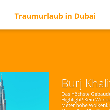
Traumurlaub in Dubai
Burj Khali
Das höchste Gebäude 
Highlight! Kein Wunde
Meter hohe Wolkenkra