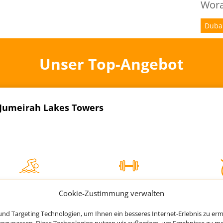
Wora
Duba
Unser Top-Angebot
Jumeirah Lakes Towers
770 € (p.P.)
Cookie-Zustimmung verwalten
ab
nd Targeting Technologien, um Ihnen ein besseres Internet-Erlebnis zu erm
 anzupassen. Diese Technologien nutzen wir außerdem, um Ergebnisse zu m