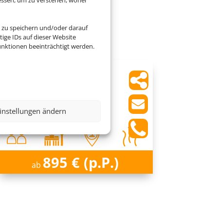
Dubai
 zu speichern und/oder darauf
ige IDs auf dieser Website
nktionen beeinträchtigt werden.
Blue Beach Tower
Dubai, Dubai
instellungen ändern
895 € (p.P.)
ab