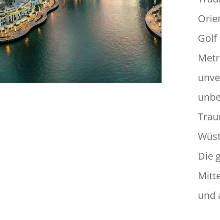
Orie
Golf
Metr
unve
unbe
Trau
Wüst
Die 
Mitt
und 